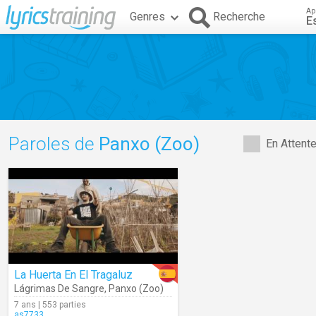
Ap
Genres
Recherche
E
Paroles de
Panxo (Zoo)
En Attent
La Huerta En El Tragaluz
Lágrimas De Sangre
,
Panxo (Zoo)
7 ans | 553 parties
as7733