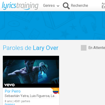
Ap
Genres
Recherche
E
Paroles de
Lary Over
En Attent
Por Perro
Sebastián Yatra
,
Luis Figueroa
,
Lary Over
8 ans | 4581 parties
Grgmnz