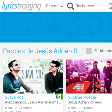
Ap
Genres
Recherche
E
Paroles de
Jesús Adrián Romero
En Attent
Suave Voz
Sublime Poesia
Alex Campos
,
Jesús Adrián Romero
Jesús Adrián Romero
8 ans | 2084 parties
8 ans | 783 parties
anonymous
anonymous