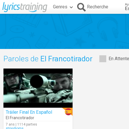
Ap
Genres
Recherche
E
Paroles de
El Francotirador
En Attent
Tráiler Final En Español
El Francotirador
7 ans | 1114 parties
strixidioms