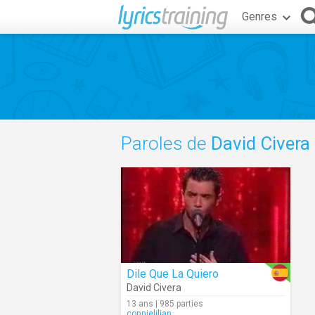
Genres
Paroles de
David Civera
Dile Que La Quiero
David Civera
13 ans | 985 parties
connielilian