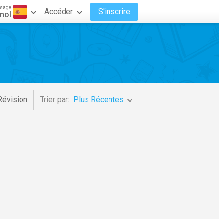
ssage
Accéder
S'inscrire
nol
Révision
Trier par:
Plus Récentes