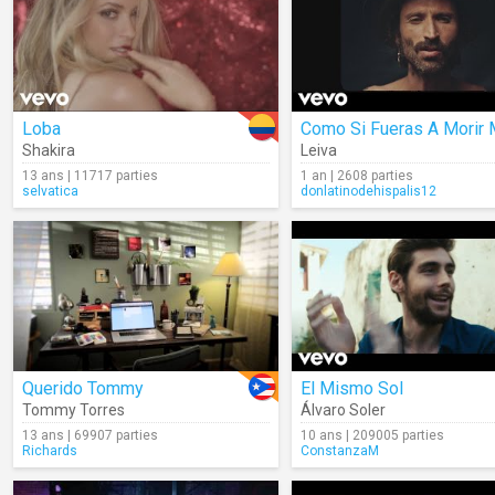
Loba
Shakira
Leiva
13 ans | 11717 parties
1 an | 2608 parties
selvatica
donlatinodehispalis12
Querido Tommy
El Mismo Sol
Tommy Torres
Álvaro Soler
13 ans | 69907 parties
10 ans | 209005 parties
Richards
ConstanzaM