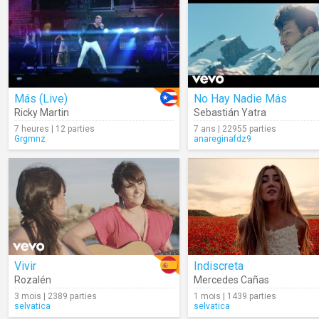
Más (Live)
No Hay Nadie Más
Ricky Martin
Sebastián Yatra
7 heures | 12 parties
7 ans | 22955 parties
Grgmnz
anareginafdz9
Vivir
Indiscreta
Rozalén
Mercedes Cañas
3 mois | 2389 parties
1 mois | 1439 parties
selvatica
selvatica