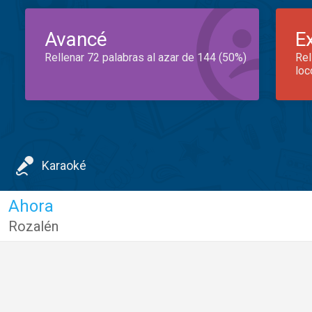
Avancé
E
Rellenar 72 palabras al azar de 144 (50%)
Rel
loc
Karaoké
Ahora
Rozalén