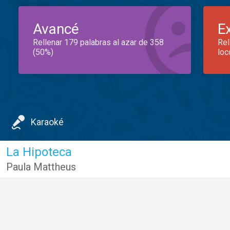
Avancé
E
Rellenar 179 palabras al azar de 358
Rel
(50%)
loc
Karaoké
La Hipoteca
Paula Mattheus