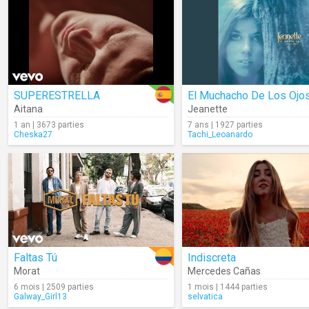
SUPERESTRELLA
Aitana
Jeanette
1 an | 3673 parties
7 ans | 1927 parties
Cheska27
Tachi_Leoanardo
Faltas Tú
Indiscreta
Morat
Mercedes Cañas
6 mois | 2509 parties
1 mois | 1444 parties
Galway_Girl13
selvatica