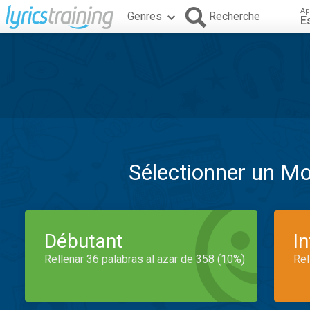
Ap
Genres
Recherche
E
Sélectionner un M
Débutant
I
Rellenar 36 palabras al azar de 358 (10%)
Rel