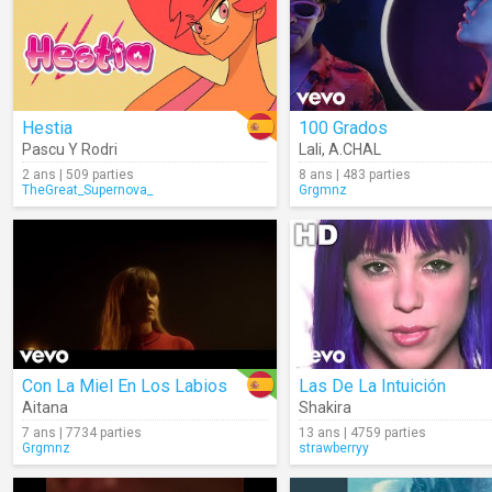
Hestia
100 Grados
Pascu Y Rodri
Lali
,
A.CHAL
2 ans | 509 parties
8 ans | 483 parties
TheGreat_Supernova_
Grgmnz
Con La Miel En Los Labios
Las De La Intuición
Aitana
Shakira
7 ans | 7734 parties
13 ans | 4759 parties
Grgmnz
strawberryy