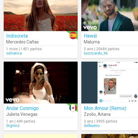
Indiscreta
Hawái
Mercedes Cañas
Maluma
1 mois | 1451 parties
5 ans | 20686 parties
selvatica
luizricardo_96
Andar Conmigo
Mon Amour (Remix)
Julieta Venegas
Zzolio
,
Aitana
1 an | 449 parties
3 ans | 3905 parties
Grgmnz
delbueno