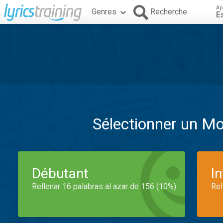
Ap
Genres
Recherche
E
Sélectionner un M
Débutant
I
Rellenar 16 palabras al azar de 156 (10%)
Rel