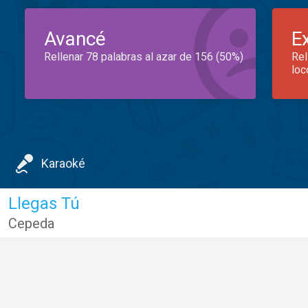
Avancé
E
Rellenar 78 palabras al azar de 156 (50%)
Rel
loc
Karaoké
Llegas Tú
Cepeda