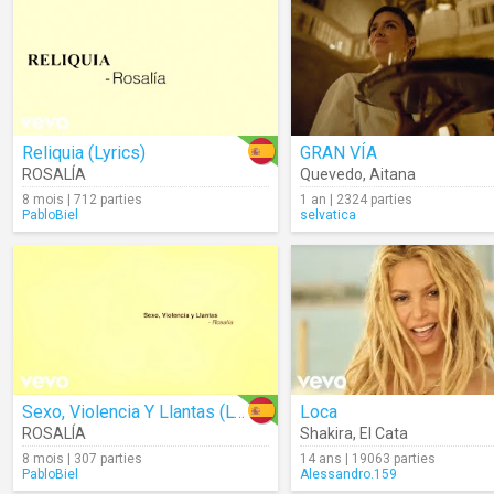
Reliquia (Lyrics)
GRAN VÍA
ROSALÍA
Quevedo
,
Aitana
8 mois | 712 parties
1 an | 2324 parties
PabloBiel
selvatica
Sexo, Violencia Y Llantas (Lyrics)
Loca
ROSALÍA
Shakira
,
El Cata
8 mois | 307 parties
14 ans | 19063 parties
PabloBiel
Alessandro.159