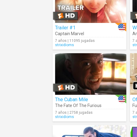
Trailer #1
Wh
Captain Marvel
An
7 años | 11095 jugadas
7 
strixidioms
st
The Cuban Mile
Of
The Fate Of The Furious
Fu
7 años | 2758 jugadas
7 
strixidioms
st