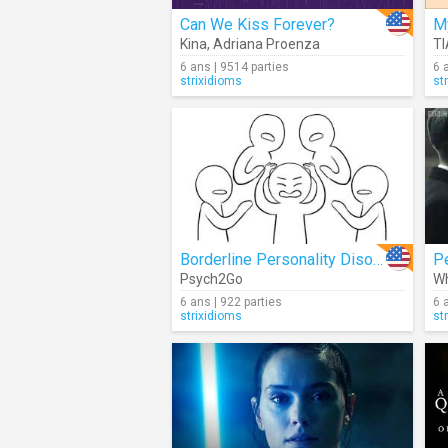
Can We Kiss Forever?
M
Kina
,
Adriana Proenza
T
6 ans | 9514 parties
6 
strixidioms
st
Borderline Personality Disorder... What Is It?
Psych2Go
Wh
6 ans | 922 parties
6 
strixidioms
st