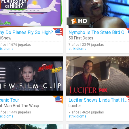
hy Do Planes Fly So High?
Nympho Is The State Bird Of Ohio
ciShow
50 First Dates
años | 1676 jugadas
7 años | 2349 jugadas
rixidioms
strixidioms
enic Tour
Lucifer Shows Linda That His Wings Have Grown Back
nt-Man And The Wasp
Lucifer
años | 1449 jugadas
7 años | 4624 jugadas
rixidioms
strixidioms