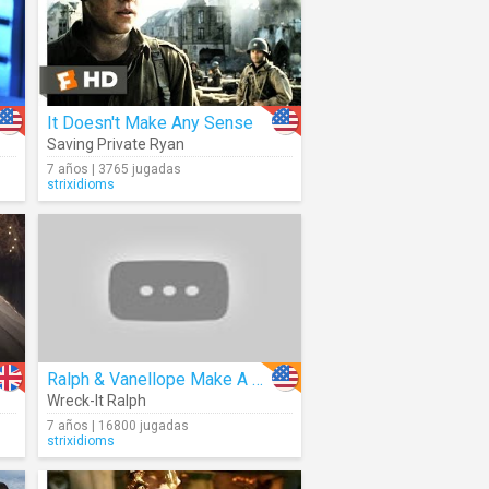
It Doesn't Make Any Sense
Saving Private Ryan
7 años | 3765 jugadas
strixidioms
Ralph & Vanellope Make A Deal
Wreck-It Ralph
7 años | 16800 jugadas
strixidioms