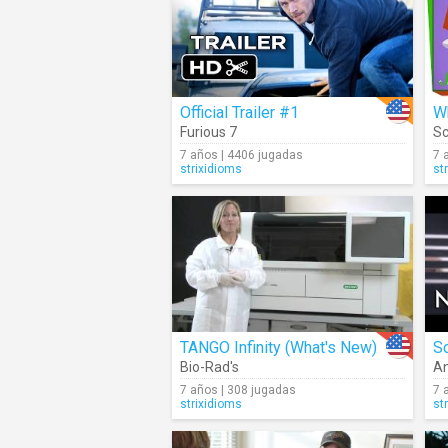
Official Trailer #1
W
Furious 7
S
7 años | 4406 jugadas
7 
strixidioms
st
TANGO Infinity (What's New)
Sc
Bio-Rad's
A
7 años | 308 jugadas
7 
strixidioms
st