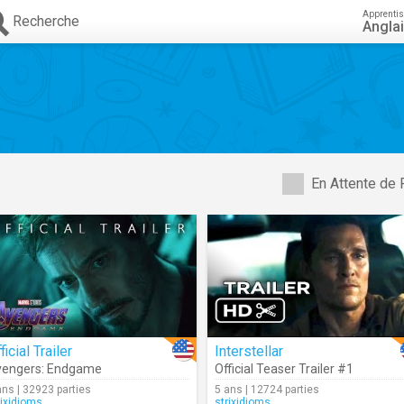
Apprenti
Recherche
Angla
En Attente de 
ficial Trailer
Interstellar
vengers: Endgame
Official Teaser Trailer #1
ans | 32923 parties
5 ans | 12724 parties
rixidioms
strixidioms