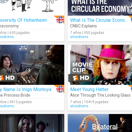
niversity Of Hohenheim
What Is The Circular Economy?
ioeconomy
CNBC Explains
años | 630 jugadas
7 años | 950 jugadas
rixidioms
strixidioms
y Name Is Inigo Montoya
Meet Young Hatter
e Princess Bride
Alice Through The Looking Glass
años | 3013 jugadas
7 años | 10419 jugadas
rixidioms
strixidioms