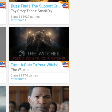
Buzz Finds The Support Group
Toy Story Toons: Small Fry
6 ans | 16927 parties
strixidioms
Toss A Coin To Your Witcher (Jaskier Song)
The Witcher
6 ans | 9974 parties
strixidioms