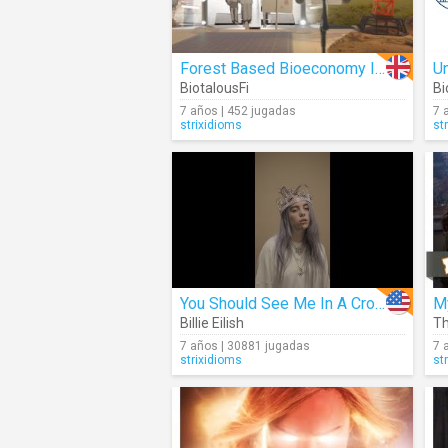
Forest Based Bioeconomy In Finland
U
BiotalousFi
B
7 años | 452 jugadas
7 
strixidioms
st
You Should See Me In A Crown
M
Billie Eilish
Th
7 años | 30881 jugadas
7 
strixidioms
st