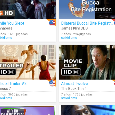
ile You Slept
Bilateral Buccal Bite Registration For The Chairside CEREC Software
nabelle
James Klim DDS
años | 1663 jugadas
7 años | 294 jugadas
rixidioms
strixidioms
ficial Trailer #2
Almost Twelve
rious 7
The Book Thief
años | 3660 jugadas
7 años | 1765 jugadas
rixidioms
strixidioms