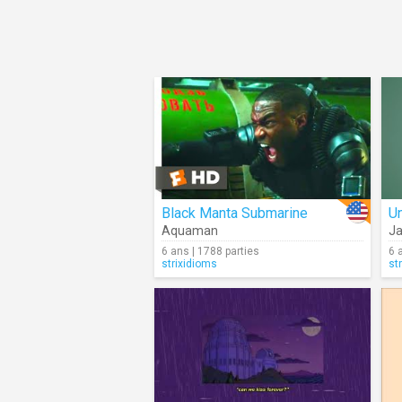
Black Manta Submarine
Un
Aquaman
Ja
6 ans | 1788 parties
6 
strixidioms
st