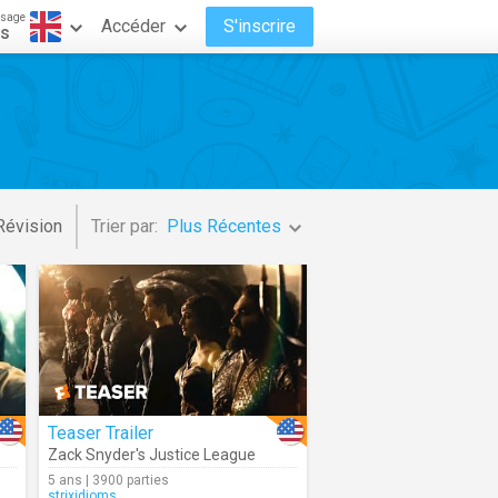
ssage
Accéder
S'inscrire
is
Révision
Trier par:
Plus Récentes
Teaser Trailer
Zack Snyder's Justice League
5 ans | 3900 parties
strixidioms