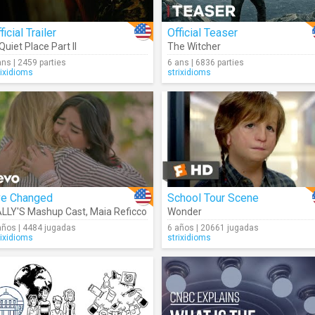
ficial Trailer
Official Teaser
Quiet Place Part II
The Witcher
ans | 2459 parties
6 ans | 6836 parties
rixidioms
strixidioms
ve Changed
School Tour Scene
LLY'S Mashup Cast
,
Maia Reficco
Wonder
años | 4484 jugadas
6 años | 20661 jugadas
rixidioms
strixidioms