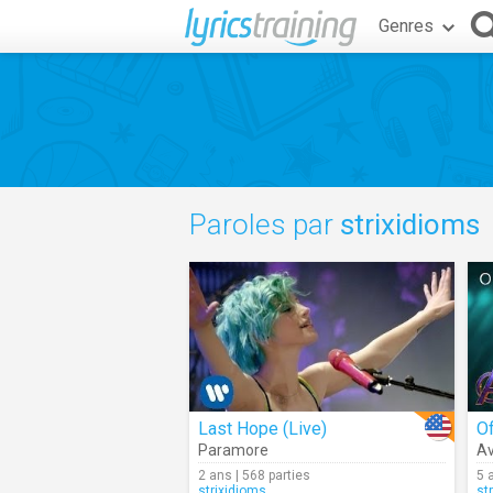
Genres
Paroles par
strixidioms
Last Hope (Live)
Of
Paramore
A
2 ans | 568 parties
5 
strixidioms
st