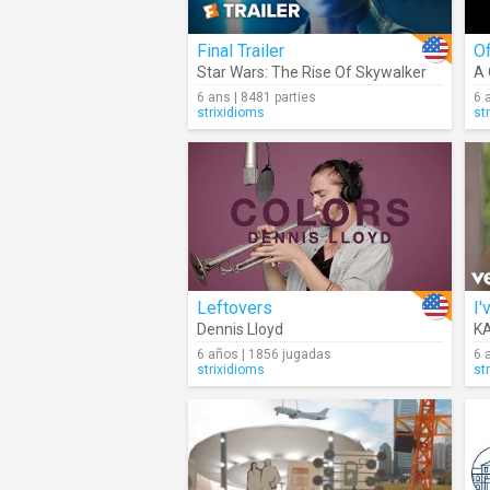
Final Trailer
Of
Star Wars: The Rise Of Skywalker
A 
6 ans | 8481 parties
6 
strixidioms
st
Leftovers
I'
Dennis Lloyd
KA
6 años | 1856 jugadas
6 
strixidioms
st