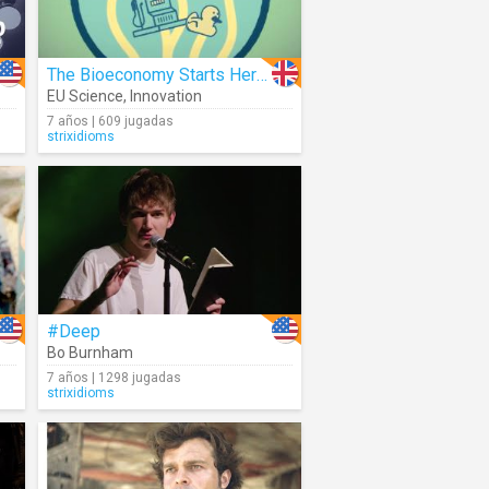
The Bioeconomy Starts Here!
EU Science
,
Innovation
7 años | 609 jugadas
strixidioms
#Deep
Bo Burnham
7 años | 1298 jugadas
strixidioms