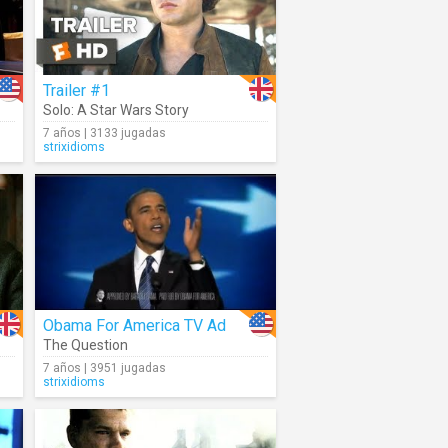
Trailer #1
Solo: A Star Wars Story
7 años | 3133 jugadas
strixidioms
Obama For America TV Ad
The Question
7 años | 3951 jugadas
strixidioms