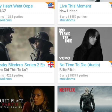
y Heart Went Oops
Live This Moment
IAGZ
Now United
ans | 1365 parties
6 ans | 8459 parties
rixidioms
strixidioms
Peaky Blinders: Series 2 Episode 1 Preview
No Time To Die (Audio)
o Did This To Us?
Billie Eilish
ans | 4228 parties
6 ans | 18371 parties
rixidioms
strixidioms