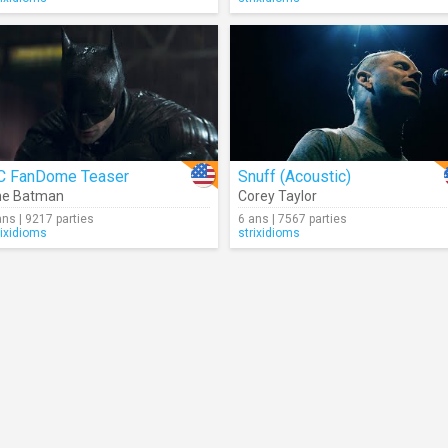
C FanDome Teaser
Snuff (Acoustic)
he Batman
Corey Taylor
ans | 9217 parties
6 ans | 7567 parties
rixidioms
strixidioms