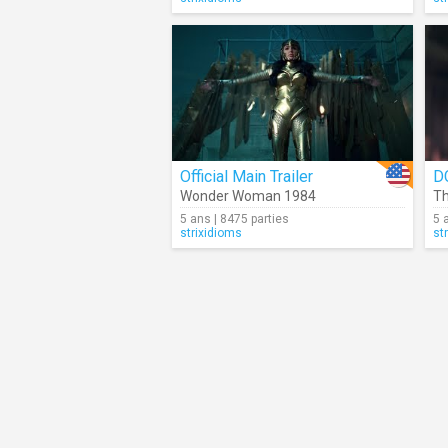
Official Main Trailer
D
Wonder Woman 1984
T
5 ans | 8475 parties
5 
strixidioms
st