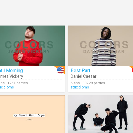
til Morning
Best Part
mes Vickery
Daniel Caesar
ans | 1251 parties
6 ans | 30729 parties
rixidioms
strixidioms