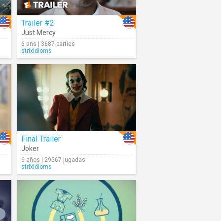
Trailer #2
Just Mercy
6 ans | 3687 parties
strixidioms
Final Trailer
Joker
6 años | 29567 jugadas
strixidioms