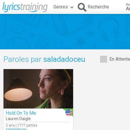
Ap
Genres
Recherche
A
Paroles par
saladadoceu
En Attent
Hold On To Me
Lauren Daigle
2 ans | 7777 parties
saladadoceu