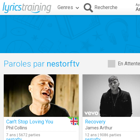
Ap
Genres
Recherche
A
Paroles par
nestorftv
En Attent
Can't Stop Loving You
Recovery
Phil Collins
James Arthur
7 ans | 5672 parties
12 ans | 9086 parties
nestorftv
nestorftv