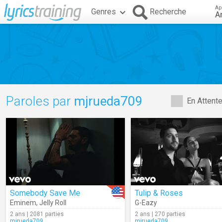
Ap
Genres
Recherche
A
Paroles par
mjrueda709
En Attent
Somebody Save Me
Tulip & Roses
Eminem
,
Jelly Roll
G-Eazy
2 ans | 2081 parties
2 ans | 270 parties
mjrueda709
mjrueda709