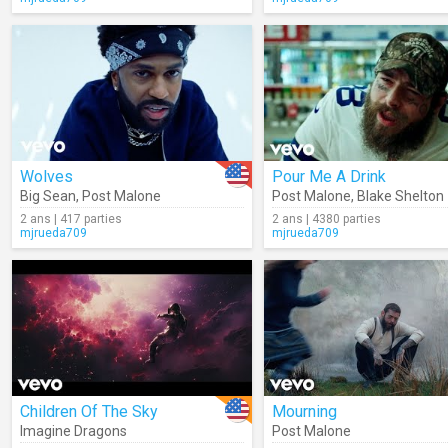
Wolves
Pour Me A Drink
Big Sean
,
Post Malone
Post Malone
,
Blake Shelton
2 ans | 417 parties
2 ans | 4380 parties
mjrueda709
mjrueda709
Children Of The Sky
Mourning
Imagine Dragons
Post Malone