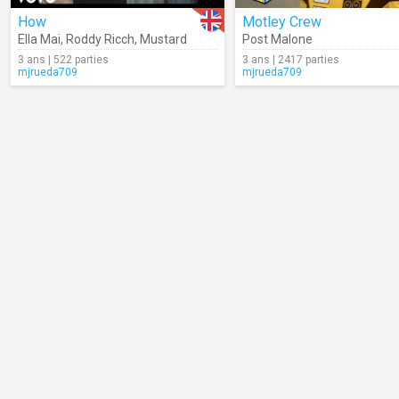
How
Motley Crew
Ella Mai
,
Roddy Ricch
,
Mustard
Post Malone
3 ans | 522 parties
3 ans | 2417 parties
mjrueda709
mjrueda709