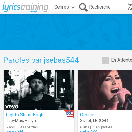
Ap
Genres
Recherche
A
Paroles par
jsebas544
En Attent
Lights Shine Bright
Oceans
TobyMac
,
Hollyn
Skillet
,
LEDGER
5 ans | 2833 parties
6 ans | 7162 parties
jsebas544
jsebas544