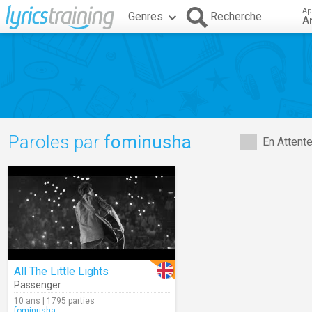
Ap
Genres
Recherche
A
Paroles par
fominusha
En Attent
All The Little Lights
Passenger
10 ans | 1795 parties
fominusha