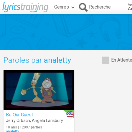
Ap
Genres
Recherche
A
Paroles par
analetty
En Attent
Be Our Guest
Jerry Orbach
,
Angela Lansbury
10 ans | 12097 parties
analetty