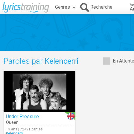
Ap
Genres
Recherche
A
Paroles par
Kelencerri
En Attent
Under Pressure
Queen
13 ans | 72421 parties
Kelencerri