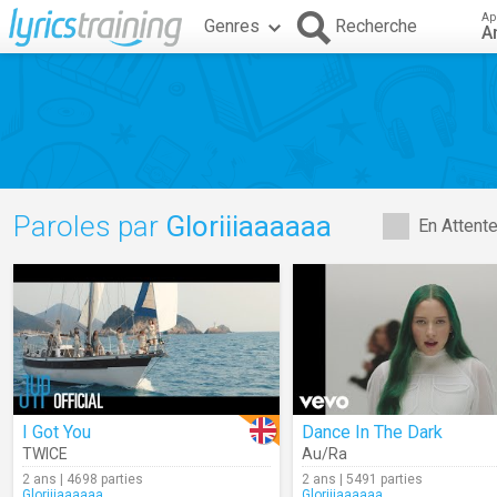
Ap
Genres
Recherche
A
Paroles par
Gloriiiaaaaaa
En Attent
I Got You
Dance In The Dark
TWICE
Au/Ra
2 ans | 4698 parties
2 ans | 5491 parties
Gloriiiaaaaaa
Gloriiiaaaaaa