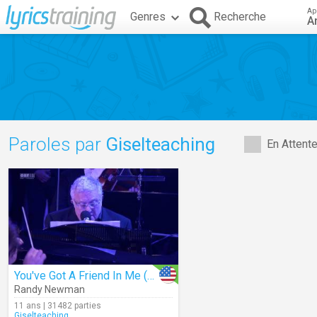
Ap
Genres
Recherche
A
Paroles par
Giselteaching
En Attent
You've Got A Friend In Me (Live)
Randy Newman
11 ans | 31482 parties
Giselteaching