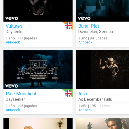
Vultures
Burial Plot
Dayseeker
Dayseeker
,
Seneca
1 año | 117 jugadas
1 año | 94 jugadas
Annoeck
Annoeck
Pale Moonlight
Alive
Dayseeker
As December Falls
1 año | 116 jugadas
1 año | 195 jugadas
Annoeck
Annoeck