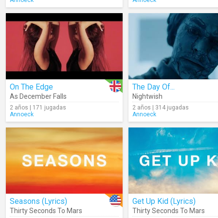
Annoeck
Annoeck
On The Edge
The Day Of...
As December Falls
Nightwish
2 años | 171 jugadas
2 años | 314 jugadas
Annoeck
Annoeck
Seasons (Lyrics)
Get Up Kid (Lyrics)
Thirty Seconds To Mars
Thirty Seconds To Mars