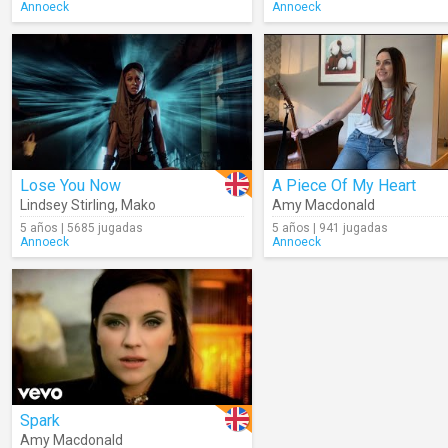
Annoeck
Annoeck
Lose You Now
A Piece Of My Heart
Lindsey Stirling
,
Mako
Amy Macdonald
5 años | 5685 jugadas
5 años | 941 jugadas
Annoeck
Annoeck
Spark
Amy Macdonald