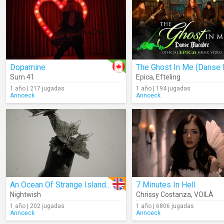
Dopamine
Sum 41
Epica
,
Efteling
1 año | 217 jugadas
1 año | 194 jugadas
Annoeck
Annoeck
An Ocean Of Strange Islands (Lyrics)
7 Minutes In Hell
Nightwish
Chrissy Costanza
,
VOILÀ
1 año | 202 jugadas
1 año | 6806 jugadas
Annoeck
Annoeck