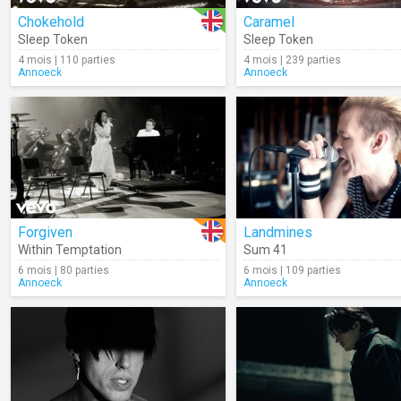
Chokehold
Caramel
Sleep Token
Sleep Token
4 mois | 110 parties
4 mois | 239 parties
Annoeck
Annoeck
Forgiven
Landmines
Within Temptation
Sum 41
6 mois | 80 parties
6 mois | 109 parties
Annoeck
Annoeck