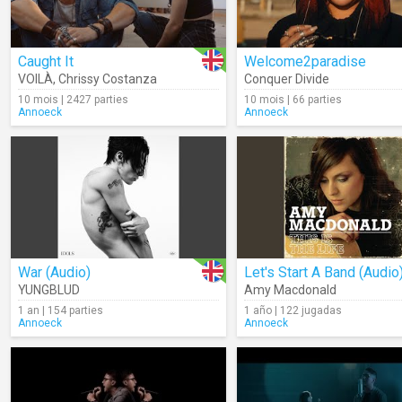
Caught It
Welcome2paradise
VOILÀ
,
Chrissy Costanza
Conquer Divide
10 mois | 2427 parties
10 mois | 66 parties
Annoeck
Annoeck
War (Audio)
Let's Start A Band (Audio
YUNGBLUD
Amy Macdonald
1 an | 154 parties
1 año | 122 jugadas
Annoeck
Annoeck