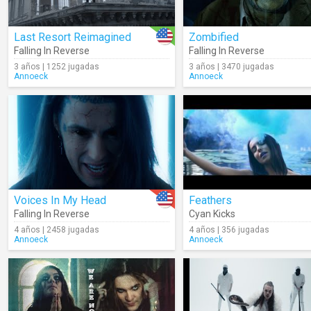
Last Resort Reimagined
Zombified
Falling In Reverse
Falling In Reverse
3 años | 1252 jugadas
3 años | 3470 jugadas
Annoeck
Annoeck
Voices In My Head
Feathers
Falling In Reverse
Cyan Kicks
4 años | 2458 jugadas
4 años | 356 jugadas
Annoeck
Annoeck