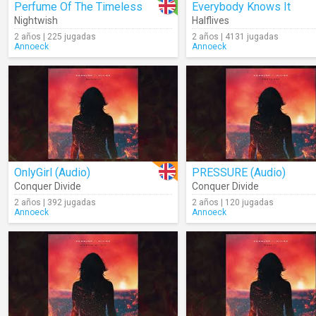
Perfume Of The Timeless
Everybody Knows It
Nightwish
Halflives
2 años | 225 jugadas
2 años | 4131 jugadas
Annoeck
Annoeck
OnlyGirl (Audio)
PRESSURE (Audio)
Conquer Divide
Conquer Divide
2 años | 392 jugadas
2 años | 120 jugadas
Annoeck
Annoeck