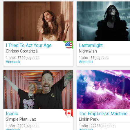
I Tried To Act Your Age
Lanternlight
Chrissy Costanza
Nightwish
1 año | 3709 jugadas
1 año | 88 jugadas
Annoeck
Annoeck
Iconic
The Emptiness Machine
Simple Plan
,
Jax
Linkin Park
1 año | 2207 jugadas
1 año | 22788 jugadas