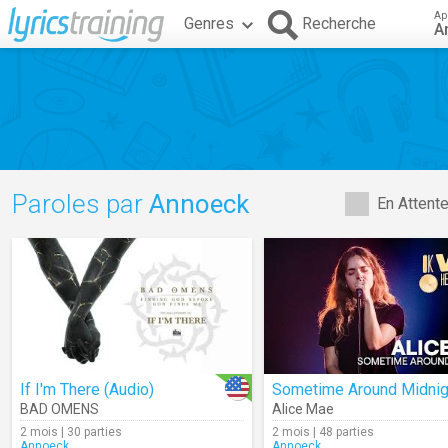
Ap
Genres
Recherche
A
Paroles par
Annoeck
En Attent
If I'm There (Audio)
BAD OMENS
Alice Mae
2 mois | 30 parties
2 mois | 48 parties
Annoeck
Annoeck