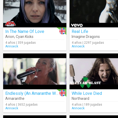
In The Name Of Love
Real Life
Arion
,
Cyan Kicks
Imagine Dragons
4 años | 359 jugadas
4 años | 2297 jugadas
Annoeck
Annoeck
Endlessly (An Amaranthe Wedding)
While Love Died
Amaranthe
Northward
4 años | 3652 jugadas
4 años | 189 jugadas
Annoeck
Annoeck