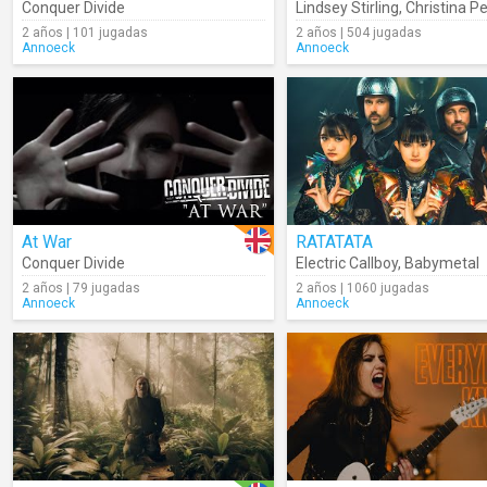
Conquer Divide
Lindsey Stirling
,
Christina Pe
2 años | 101 jugadas
2 años | 504 jugadas
Annoeck
Annoeck
At War
RATATATA
Conquer Divide
Electric Callboy
,
Babymetal
2 años | 79 jugadas
2 años | 1060 jugadas
Annoeck
Annoeck