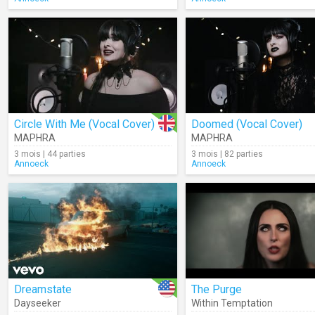
Circle With Me (Vocal Cover)
Doomed (Vocal Cover)
MAPHRA
MAPHRA
3 mois | 44 parties
3 mois | 82 parties
Annoeck
Annoeck
Dreamstate
The Purge
Dayseeker
Within Temptation