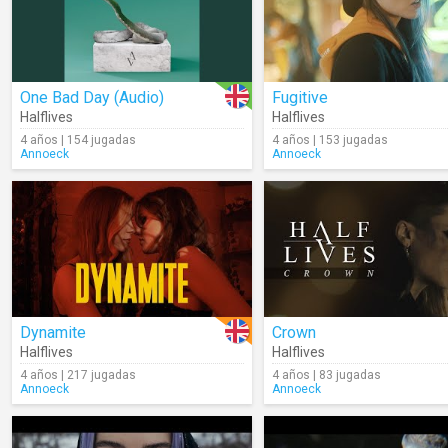
One Bad Day (Audio)
Fugitive
Halflives
Halflives
4 años | 154 jugadas
4 años | 153 jugadas
Annoeck
Annoeck
Dynamite
Crown
Halflives
Halflives
4 años | 217 jugadas
4 años | 83 jugadas
Annoeck
Annoeck