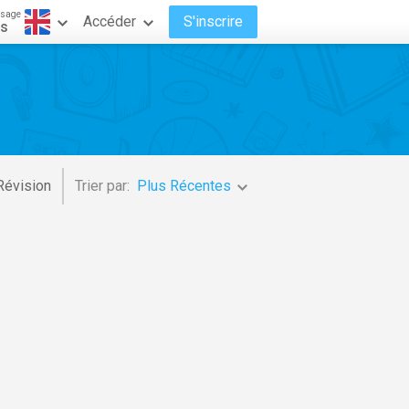
ssage
Accéder
S'inscrire
is
Révision
Trier par:
Plus Récentes