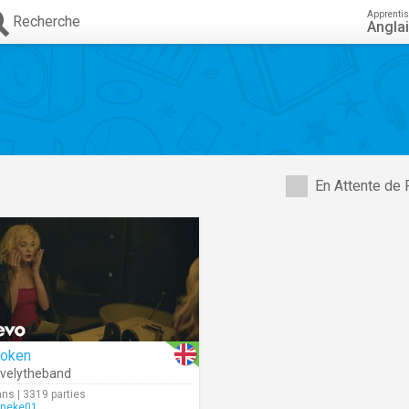
Apprenti
Recherche
Angla
En Attente de 
roken
velytheband
ans | 3319 parties
neke01