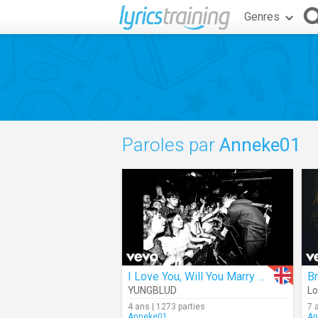
Genres
Paroles par
Anneke01
I Love You, Will You Marry Me
B
YUNGBLUD
Lo
4 ans | 1273 parties
7 
Anneke01
An