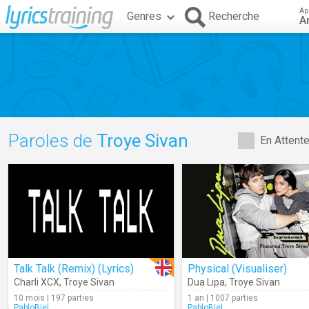
Ap
Genres
Recherche
A
Paroles de
Troye Sivan
En Attent
Talk Talk (Remix) (Lyrics)
Physical (Visualiser)
Charli XCX
,
Troye Sivan
Dua Lipa
,
Troye Sivan
10 mois | 197 parties
1 an | 1007 parties
PabloBiel
PabloBiel