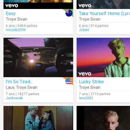
Easy
Take Yourself Home (Lyri
Troye Sivan
Troye Sivan
6 ans | 9404 parties
6 ans | 914 parties
nicoole2099
Jcbari
I'm So Tired...
Lucky Strike
Lauv
,
Troye Sivan
Troye Sivan
7 ans | 18277 parties
7 ans | 2715 parties
Jankowiak
lara2002