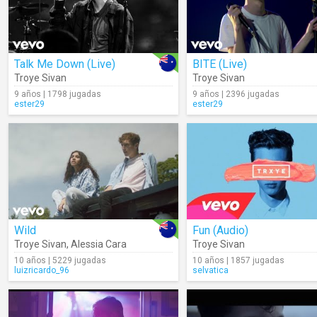
Talk Me Down (Live)
BITE (Live)
Troye Sivan
Troye Sivan
9 años | 1798 jugadas
9 años | 2396 jugadas
ester29
ester29
Wild
Fun (Audio)
Troye Sivan
,
Alessia Cara
Troye Sivan
10 años | 5229 jugadas
10 años | 1857 jugadas
luizricardo_96
selvatica