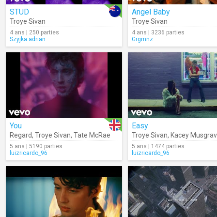
STUD
Angel Baby
Troye Sivan
Troye Sivan
4 ans | 250 parties
4 ans | 3236 parties
Szyjka.adrian
Grgmnz
You
Easy
Regard
,
Troye Sivan
,
Tate McRae
Troye Sivan
,
Kacey Musgra
5 ans | 5190 parties
5 ans | 1474 parties
luizricardo_96
luizricardo_96