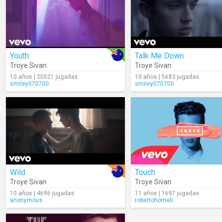
Youth
Talk Me Down
Troye Sivan
Troye Sivan
10 años | 20521 jugadas
10 años | 5683 jugadas
smiley070700
smiley070700
Wild
Touch
Troye Sivan
Troye Sivan
10 años | 4696 jugadas
11 años | 1697 jugadas
anonymous
robertohomeli