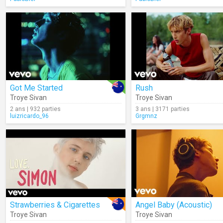
Got Me Started
Rush
Troye Sivan
Troye Sivan
2 ans | 932 parties
3 ans | 3171 parties
luizricardo_96
Grgmnz
Strawberries & Cigarettes
Angel Baby (Acoustic)
Troye Sivan
Troye Sivan