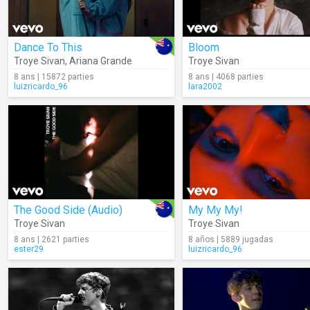
Dance To This
Bloom
Troye Sivan
,
Ariana Grande
Troye Sivan
8 ans | 15872 parties
8 ans | 4068 parties
luizricardo_96
lara2002
The Good Side (Audio)
My My My!
Troye Sivan
Troye Sivan
8 ans | 2621 parties
8 años | 5889 jugadas
ester29
luizricardo_96