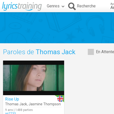
Ap
Genres
Recherche
A
Paroles de
Thomas Jack
En Attent
Rise Up
Thomas Jack
,
Jasmine Thompson
9 ans | 1488 parties
as7733