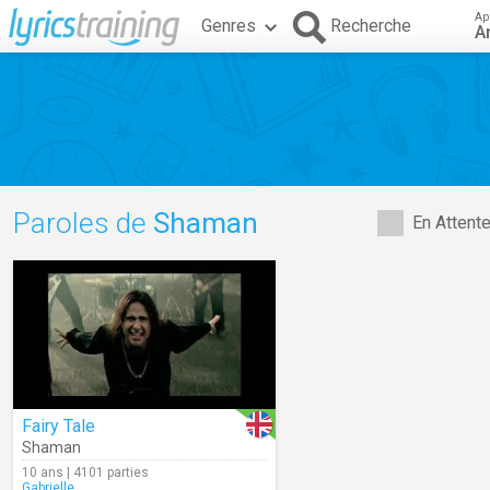
Ap
Genres
Recherche
A
Paroles de
Shaman
En Attent
Fairy Tale
Shaman
10 ans | 4101 parties
Gabrielle_