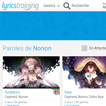
Ap
Genres
Recherche
A
Paroles de
Nonon
En Attent
Goddess
Gaia
Cepheid
,
Nonon
Cepheid
,
Nonon
,
Sithu Aye
3 ans | 93 parties
3 ans | 145 parties
Loporomen
Loporomen