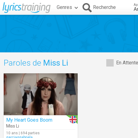
Ap
Genres
Recherche
A
Paroles de
Miss Li
En Attent
My Heart Goes Boom
Miss Li
10 ans | 694 parties
garciaggabriela