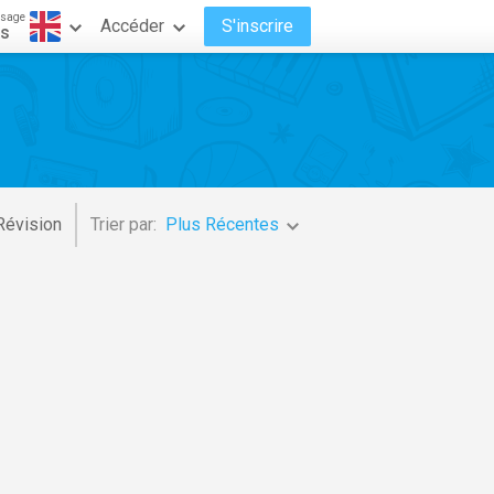
ssage
Accéder
S'inscrire
is
Révision
Trier par:
Plus Récentes