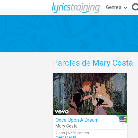
Genres
Paroles de
Mary Costa
Once Upon A Dream
Mary Costa
2 ans | 6228 parties
mercedesnl