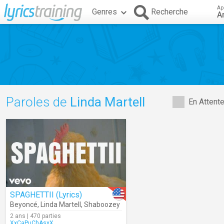
Ap
Genres
Recherche
A
Paroles de
Linda Martell
En Attent
SPAGHETTII (Lyrics)
Beyoncé
,
Linda Martell
,
Shaboozey
2 ans | 470 parties
XxCaPuChAsxX