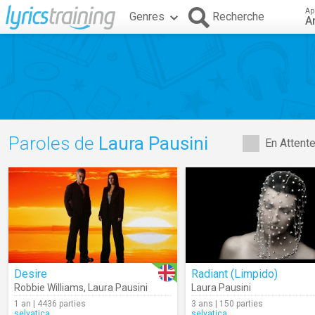
Ap
Genres
Recherche
A
Paroles de
Laura Pausini
En Attent
Desire
Radiant (Limpido)
Robbie Williams
,
Laura Pausini
Laura Pausini
1 an | 4436 parties
3 ans | 150 parties
selvatica
selvatica