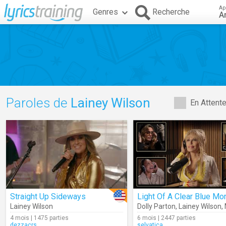
Ap
Genres
Recherche
A
Paroles de
Lainey Wilson
En Attent
Straight Up Sideways
Lainey Wilson
Dolly Parton
,
Lainey Wilson
,
4 mois | 1475 parties
6 mois | 2447 parties
dezzacrs
selvatica