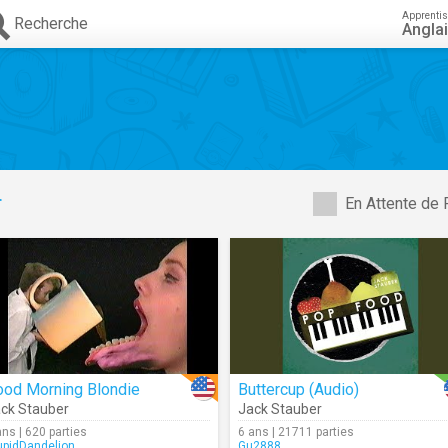
Apprenti
Recherche
Angla
r
En Attente de 
ood Morning Blondie
Buttercup (Audio)
ck Stauber
Jack Stauber
ans | 620 parties
6 ans | 21711 parties
upidDandelion
Gu2888