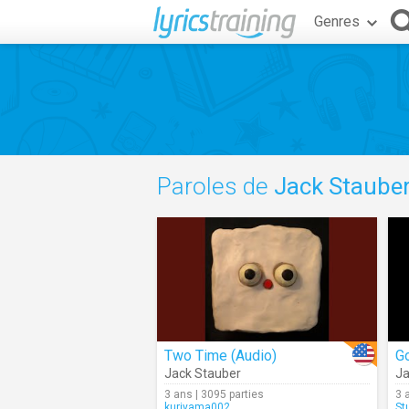
Genres
Paroles de
Jack Staube
Two Time (Audio)
G
Jack Stauber
Ja
3 ans | 3095 parties
3 
kuriyama002
St