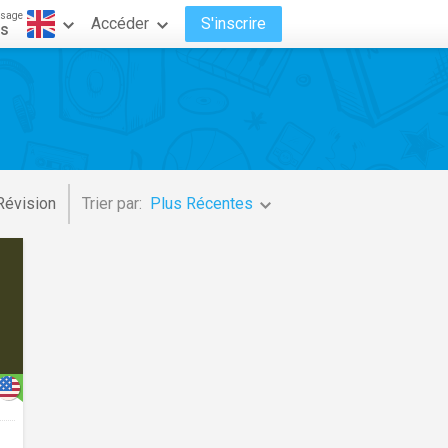
ssage
Accéder
S'inscrire
is
Révision
Trier par:
Plus Récentes