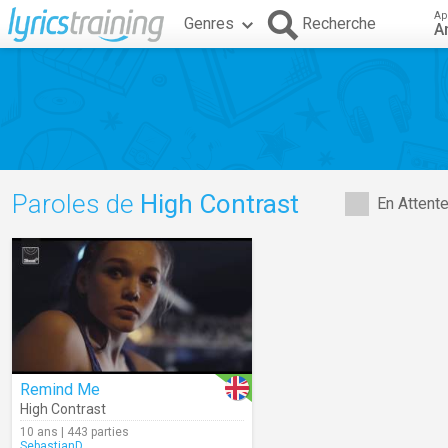
Ap
Genres
Recherche
A
Paroles de
High Contrast
En Attent
Remind Me
High Contrast
10 ans | 443 parties
SebastianD