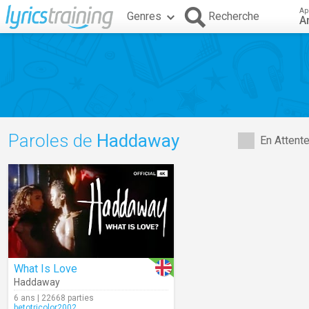
Ap
Genres
Recherche
A
Paroles de
Haddaway
En Attent
What Is Love
Haddaway
6 ans | 22668 parties
betotricolor2002