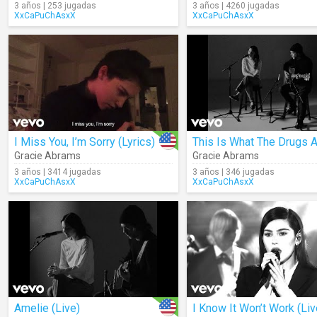
3 años | 253 jugadas
3 años | 4260 jugadas
XxCaPuChAsxX
XxCaPuChAsxX
I Miss You, I’m Sorry (Lyrics)
Gracie Abrams
Gracie Abrams
3 años | 3414 jugadas
3 años | 346 jugadas
XxCaPuChAsxX
XxCaPuChAsxX
Amelie (Live)
I Know It Won’t Work (Liv