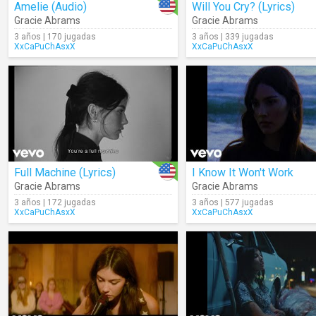
Amelie (Audio)
Will You Cry? (Lyrics)
Gracie Abrams
Gracie Abrams
3 años | 170 jugadas
3 años | 339 jugadas
XxCaPuChAsxX
XxCaPuChAsxX
Full Machine (Lyrics)
I Know It Won't Work
Gracie Abrams
Gracie Abrams
3 años | 172 jugadas
3 años | 577 jugadas
XxCaPuChAsxX
XxCaPuChAsxX