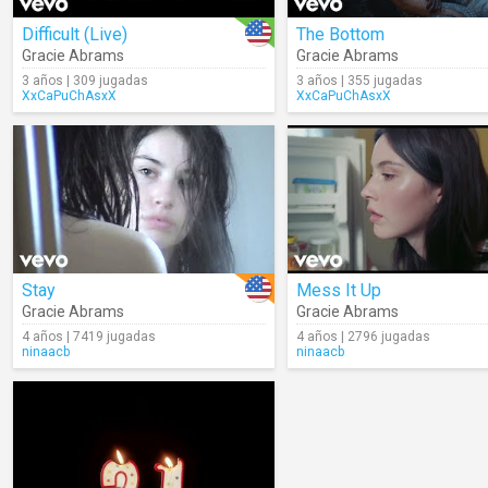
Difficult (Live)
The Bottom
Gracie Abrams
Gracie Abrams
3 años | 309 jugadas
3 años | 355 jugadas
XxCaPuChAsxX
XxCaPuChAsxX
Stay
Mess It Up
Gracie Abrams
Gracie Abrams
4 años | 7419 jugadas
4 años | 2796 jugadas
ninaacb
ninaacb