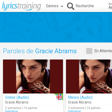
Ap
Genres
Recherche
A
Paroles de
Gracie Abrams
En Attent
Sober (Audio)
Mews (Audio)
Gracie Abrams
Gracie Abrams
3 semaines | 16 parties
3 semaines | 16 parties
PabloBiel
PabloBiel