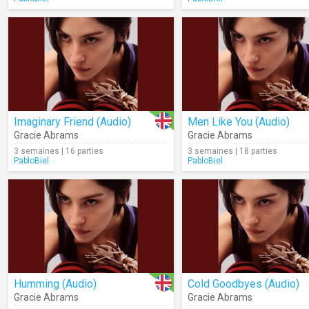
Imaginary Friend (Audio)
Men Like You (Audio)
Gracie Abrams
Gracie Abrams
3 semaines | 16 parties
3 semaines | 18 parties
PabloBiel
PabloBiel
Humming (Audio)
Cold Goodbyes (Audio)
Gracie Abrams
Gracie Abrams