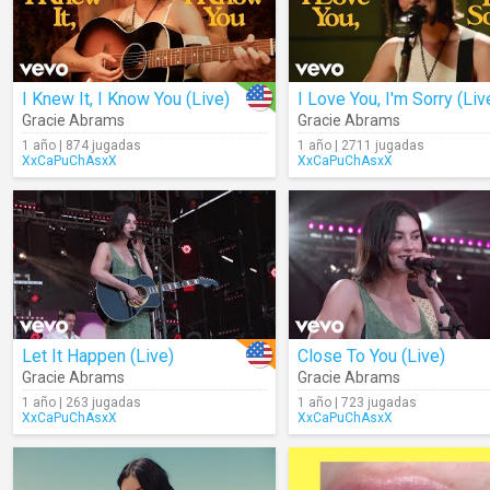
I Knew It, I Know You (Live)
I Love You, I'm Sorry (Liv
Gracie Abrams
Gracie Abrams
1 año | 874 jugadas
1 año | 2711 jugadas
XxCaPuChAsxX
XxCaPuChAsxX
Let It Happen (Live)
Close To You (Live)
Gracie Abrams
Gracie Abrams
1 año | 263 jugadas
1 año | 723 jugadas
XxCaPuChAsxX
XxCaPuChAsxX