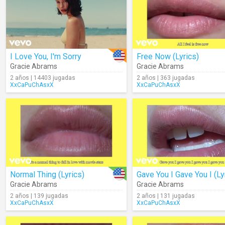
I Love You, I'm Sorry
Free Now (Lyrics)
Gracie Abrams
Gracie Abrams
2 años | 14403 jugadas
2 años | 363 jugadas
XxCaPuChAsxX
XxCaPuChAsxX
Normal Thing (Lyrics)
Gracie Abrams
Gracie Abrams
2 años | 139 jugadas
2 años | 131 jugadas
XxCaPuChAsxX
XxCaPuChAsxX