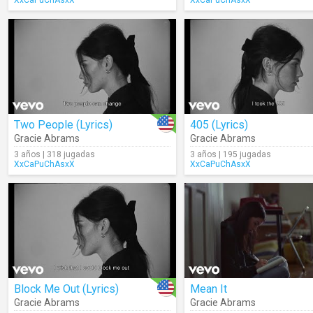
XxCaPuChAsxX
XxCaPuChAsxX
Two People (Lyrics)
405 (Lyrics)
Gracie Abrams
Gracie Abrams
3 años | 318 jugadas
3 años | 195 jugadas
XxCaPuChAsxX
XxCaPuChAsxX
Block Me Out (Lyrics)
Mean It
Gracie Abrams
Gracie Abrams