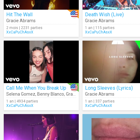
Hit The Wall
Death Wish (Live)
Gracie Abrams
Gracie Abrams
2 mois | 2231 parties
1 an | 115 parties
XxCaPuChAsxX
XxCaPuChAsxX
Call Me When You Break Up
Long Sleeves (Lyrics)
Selena Gomez
,
Benny Blanco
,
Gracie Abrams
Gracie Abrams
1 an | 4934 parties
1 an | 337 parties
XxCaPuChAsxX
XxCaPuChAsxX