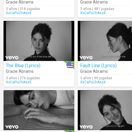
Gracie Abrams
Gracie Abrams
3 años | 318 jugadas
3 años | 481 jugadas
XxCaPuChAsxX
XxCaPuChAsxX
The Blue (Lyrics)
Fault Line (Lyrics)
Gracie Abrams
Gracie Abrams
3 años | 276 jugadas
3 años | 99 jugadas
XxCaPuChAsxX
XxCaPuChAsxX