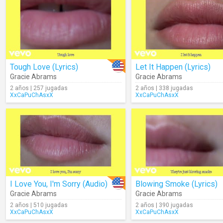
Tough Love (Lyrics)
Let It Happen (Lyrics)
Gracie Abrams
Gracie Abrams
2 años | 257 jugadas
2 años | 338 jugadas
XxCaPuChAsxX
XxCaPuChAsxX
I Love You, I'm Sorry (Audio)
Blowing Smoke (Lyrics)
Gracie Abrams
Gracie Abrams
2 años | 510 jugadas
2 años | 390 jugadas
XxCaPuChAsxX
XxCaPuChAsxX