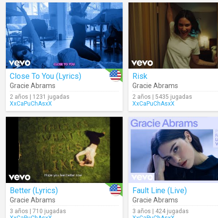
Close To You (Lyrics)
Risk
Gracie Abrams
Gracie Abrams
2 años | 1231 jugadas
2 años | 5435 jugadas
XxCaPuChAsxX
XxCaPuChAsxX
Better (Lyrics)
Fault Line (Live)
Gracie Abrams
Gracie Abrams
3 años | 710 jugadas
3 años | 424 jugadas