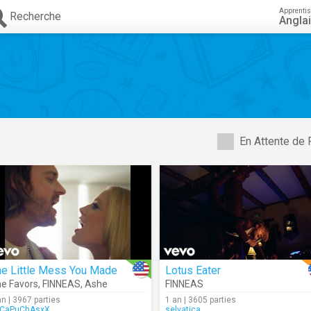
Apprenti
Recherche
Angla
En Attente de 
he Little Mess You Made
Lotus Eater
e Favors
,
FINNEAS
,
Ashe
FINNEAS
an | 3967 parties
1 an | 3605 parties
CaPuChAsxX
selvatica