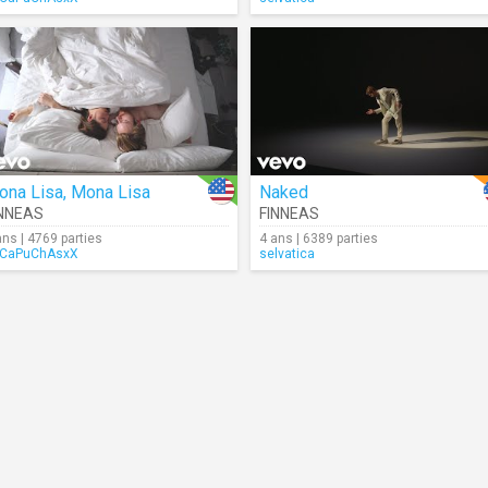
ona Lisa, Mona Lisa
Naked
INNEAS
FINNEAS
ans | 4769 parties
4 ans | 6389 parties
CaPuChAsxX
selvatica