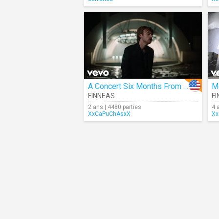
A Concert Six Months From Now
M
FINNEAS
F
2 ans | 4480 parties
4 
XxCaPuChAsxX
Xx