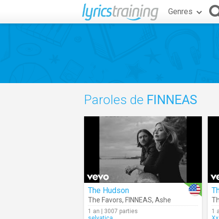
Genres
Paroles de
FINNEAS
The Hudson
T
The Favors
,
FINNEAS
,
Ashe
Th
1 an | 3007 parties
1 
selvatica
Xx