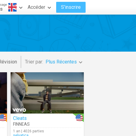
ssage
Accéder
S'inscrire
is
Révision
Trier par:
Plus Récentes
Cleats
FINNEAS
1 an | 4026 parties
selvatica