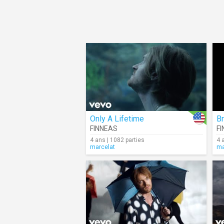
Only A Lifetime
B
FINNEAS
F
4 ans | 1082 parties
4 
marcelat
ma