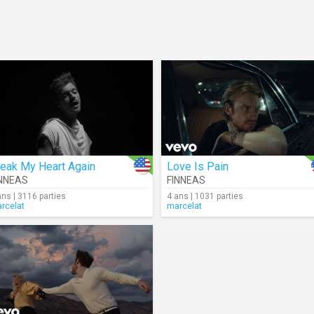
reak My Heart Again
Love Is Pain
INNEAS
FINNEAS
ans | 3116 parties
4 ans | 1031 parties
rcelat
marcelat