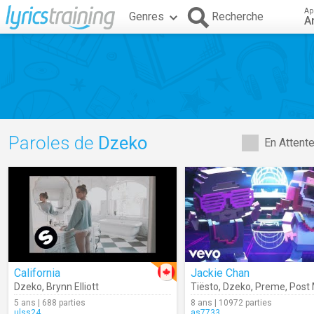
Ap
Genres
Recherche
A
Paroles de
Dzeko
En Attent
California
Jackie Chan
Dzeko
,
Brynn Elliott
Tiësto
,
Dzeko
,
Preme
,
Post
5 ans | 688 parties
8 ans | 10972 parties
ulss24
as7733