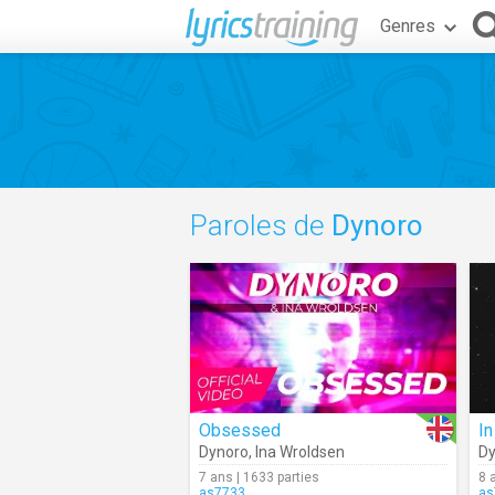
Genres
Paroles de
Dynoro
Obsessed
In
Dynoro
,
Ina Wroldsen
Dy
7 ans | 1633 parties
8 
as7733
as