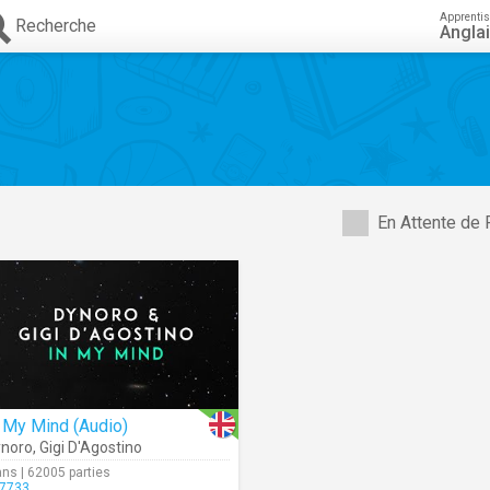
Apprenti
Recherche
Angla
En Attente de 
 My Mind (Audio)
noro
,
Gigi D'Agostino
ans | 62005 parties
7733