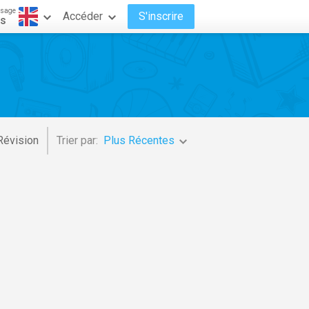
ssage
Accéder
S'inscrire
is
Révision
Trier par:
Plus Récentes