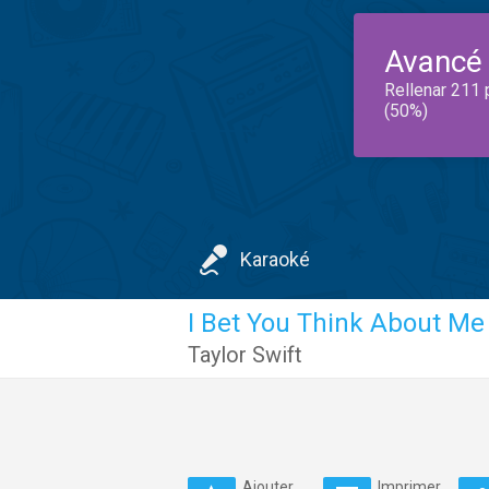
Avancé
Rellenar 211 
(50%)
Karaoké
I Bet You Think About Me
Taylor Swift
Ajouter
Imprimer