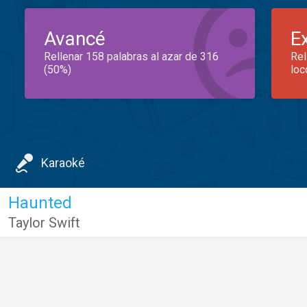
Avancé
E
Rellenar 158 palabras al azar de 316
Rel
(50%)
loc
Karaoké
Haunted
Taylor Swift