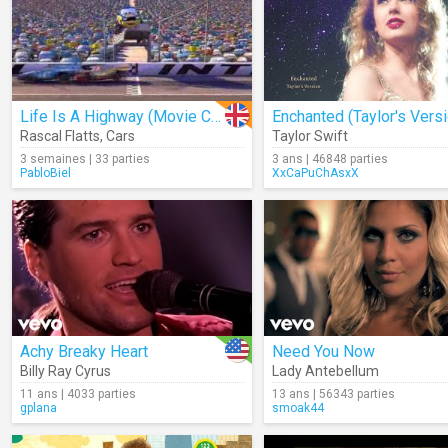
Life Is A Highway (Movie Clip)
Rascal Flatts
,
Cars
Taylor Swift
3 semaines | 33 parties
3 ans | 46848 parties
PabloBiel
XxCaPuChAsxX
Achy Breaky Heart
Need You Now
Billy Ray Cyrus
Lady Antebellum
11 ans | 4033 parties
13 ans | 56343 parties
gplana
smoak44