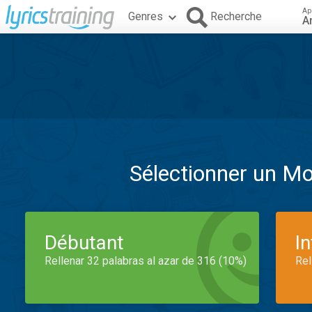
Ap
Genres
Recherche
A
Sélectionner un M
Débutant
I
Rellenar 32 palabras al azar de 316 (10%)
Rel