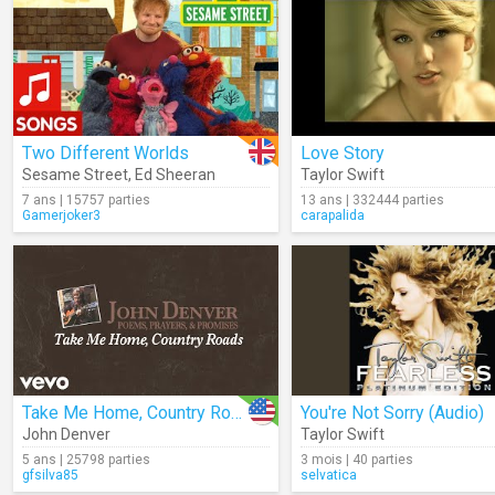
Two Different Worlds
Love Story
Sesame Street
,
Ed Sheeran
Taylor Swift
7 ans | 15757 parties
13 ans | 332444 parties
Gamerjoker3
carapalida
Take Me Home, Country Roads (Audio)
You're Not Sorry (Audio)
John Denver
Taylor Swift
5 ans | 25798 parties
3 mois | 40 parties
gfsilva85
selvatica