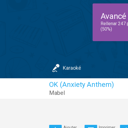
Avancé
Rellenar 247 
(50%)
Karaoké
OK (Anxiety Anthem)
Mabel
Ajouter
Imprimer