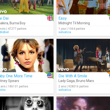
i Dai
Easy
akira
,
Burna Boy
Midnight Til Morning
mois | 47277 parties
1 jour | 1064 parties
bloBiel
selvatica
aby One More Time
Die With A Smile
itney Spears
Lady Gaga
,
Bruno Mars
 ans | 186131 parties
2 ans | 928016 parties
iiiis
selvatica