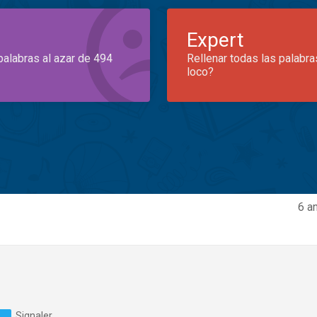
Expert
palabras al azar de 494
Rellenar todas las palabra
loco?
6 a
Signaler