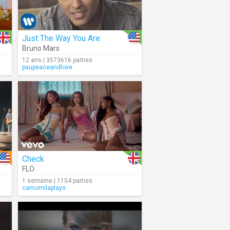
Just The Way You Are
Bruno Mars
12 ans | 3573616 parties
paupeaceandlove
Check
FLO
1 semaine | 1154 parties
camomilaplays