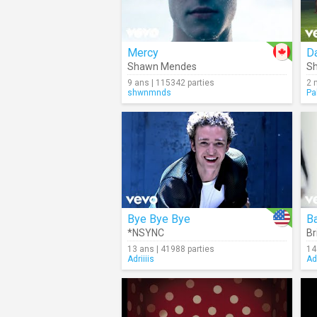
Mercy
Da
Shawn Mendes
Sh
9 ans | 115342 parties
2 
shwnmnds
Pa
Bye Bye Bye
B
*NSYNC
Br
13 ans | 41988 parties
14
Adriiiis
Adr