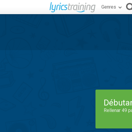
Genres
Débuta
Rellenar 49 p