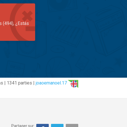
s (494), ¿Estás
ns | 1341 parties |
joaoemanoel.17
Partager sur: