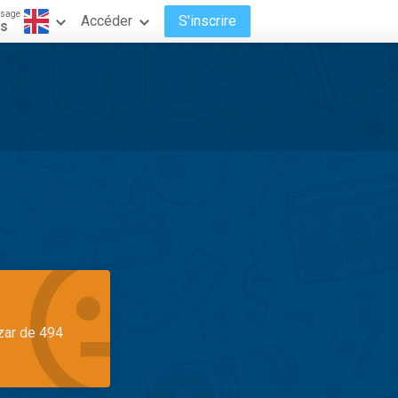
ssage
Accéder
S'inscrire
is
azar de 494