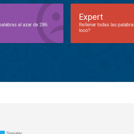
Expert
palabras al azar de 286
Rellenar todas las palabra
loco?
Signaler