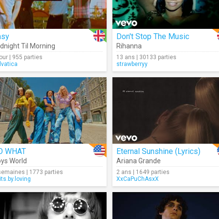
asy
Don't Stop The Music
dnight Til Morning
Rihanna
jour | 955 parties
13 ans | 30133 parties
lvatica
strawberryy
O WHAT
Eternal Sunshine (Lyrics)
ys World
Ariana Grande
semaines | 1773 parties
2 ans | 1649 parties
its.by.loving
XxCaPuChAsxX