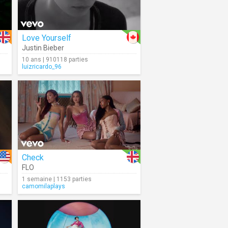
Love Yourself
Justin Bieber
10 ans | 910118 parties
luizricardo_96
Check
FLO
1 semaine | 1153 parties
camomilaplays