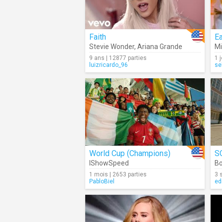
Faith
E
Stevie Wonder
,
Ariana Grande
Mi
9 ans | 12877 parties
1 
luizricardo_96
se
World Cup (Champions)
S
IShowSpeed
Bo
1 mois | 2653 parties
3 
PabloBiel
ed