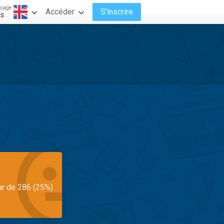
ssage
Accéder
S'inscrire
is
ar de 286 (25%)