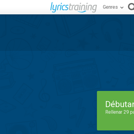
Genres
Débuta
Rellenar 29 p