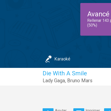
Avancé
Rellenar 143 
(50%)
Karaoké
Die With A Smile
Lady Gaga
,
Bruno Mars
Ajouter
Imprimer