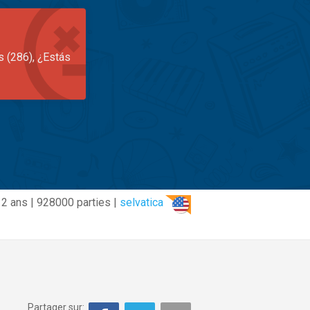
s (286), ¿Estás
2 ans | 928000 parties |
selvatica
Partager sur: