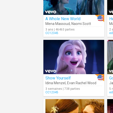
A Whole New World
H
Mena Massoud
,
Naomi Scott
Ma
3 ans | 46463 parties
2 
CC12345
ed
Show Yourself
G
Idina Menzel
,
Evan Rachel Wood
Ja
3 semaines | 738 parties
5 
CC12345
ed