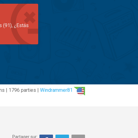
s (91), ¿Estás
ns | 1796 parties |
Windrammer81
Partager sur: