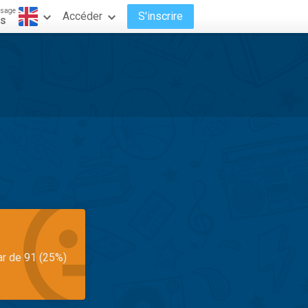
ssage
Accéder
S'inscrire
is
ar de 91 (25%)