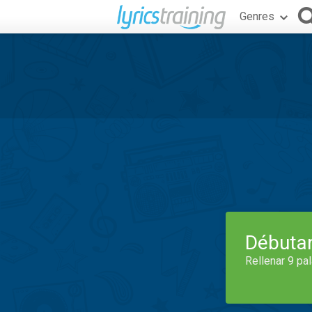
Genres
Débuta
Rellenar 9 pa