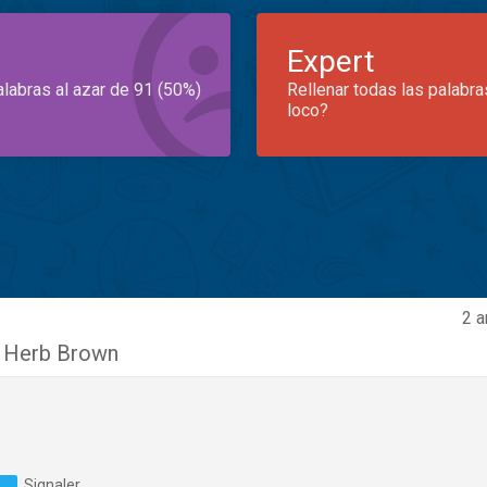
Expert
alabras al azar de 91 (50%)
Rellenar todas las palabra
loco?
2 a
 Herb Brown
Signaler