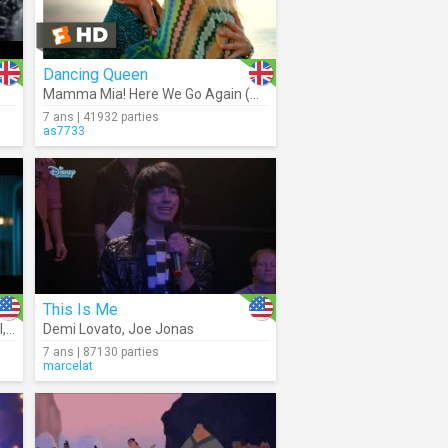
Dancing Queen
Mamma Mia! Here We Go Again (Movie Clip)
7 ans | 41932 parties
as7733
This Is Me
l
nts – Cast
,
Descendants – Cast
Demi Lovato
,
Sofia Carson
,
Joe Jonas
,
Anna Cat
7 ans | 87130 parties
marcelat