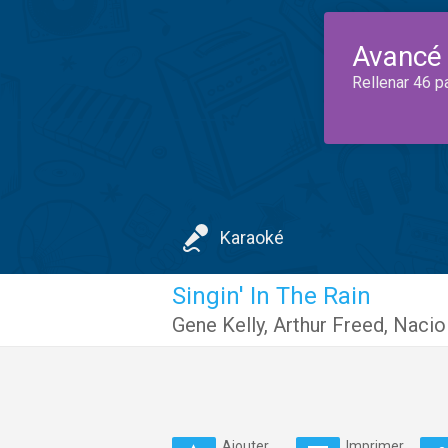
Avancé
Rellenar 46 p
Karaoké
Singin' In The Rain
Gene Kelly
,
Arthur Freed
,
Nacio
Ajouter
Imprimer