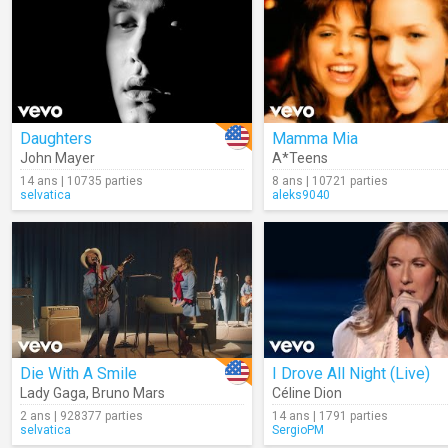
Daughters
Mamma Mia
John Mayer
A*Teens
14 ans | 10735 parties
8 ans | 10721 parties
selvatica
aleks9040
Die With A Smile
I Drove All Night (Live)
Lady Gaga
,
Bruno Mars
Céline Dion
2 ans | 928377 parties
14 ans | 1791 parties
selvatica
SergioPM