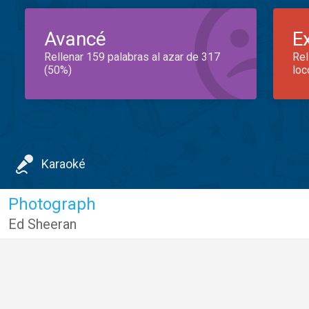
Avancé
E
Rellenar 159 palabras al azar de 317
Rel
(50%)
loc
Karaoké
Photograph
Ed Sheeran