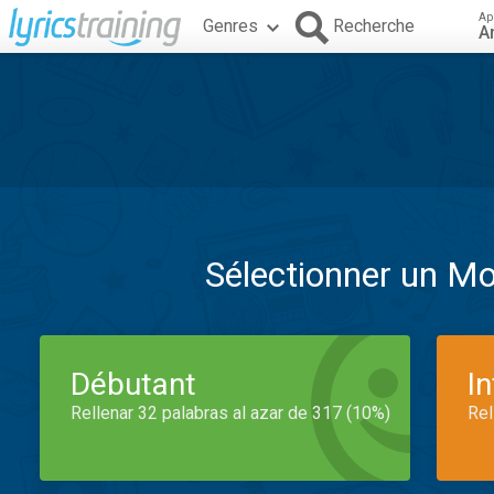
Ap
Genres
Recherche
A
Sélectionner un M
Débutant
I
Rellenar 32 palabras al azar de 317 (10%)
Rel