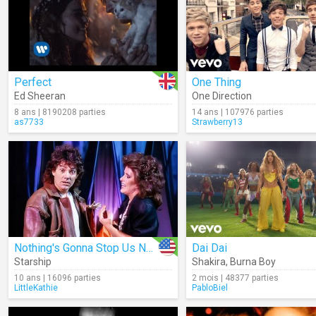
Perfect
One Thing
Ed Sheeran
One Direction
8 ans | 8190208 parties
14 ans | 107976 parties
as7733
Strawberry13
Nothing's Gonna Stop Us Now
Dai Dai
Starship
Shakira
,
Burna Boy
10 ans | 16096 parties
2 mois | 48377 parties
LittleKathie
PabloBiel