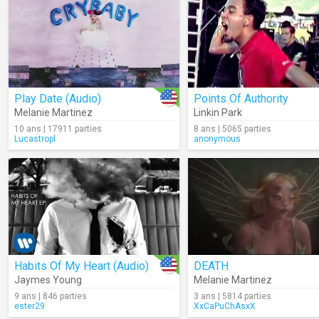
Play Date (Audio)
Points Of Authority
Melanie Martinez
Linkin Park
10 ans | 17911 parties
8 ans | 5065 parties
Lucastropl
anonymous
Habits Of My Heart (Audio)
DEATH
Jaymes Young
Melanie Martinez
9 ans | 846 parties
3 ans | 5814 parties
ester29
XxCaPuChAsxX