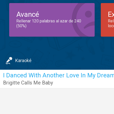
Avancé
E
Rellenar 120 palabras al azar de 240
Rel
(50%)
loc
Karaoké
I Danced With Another Love In My Drea
Brigitte Calls Me Baby