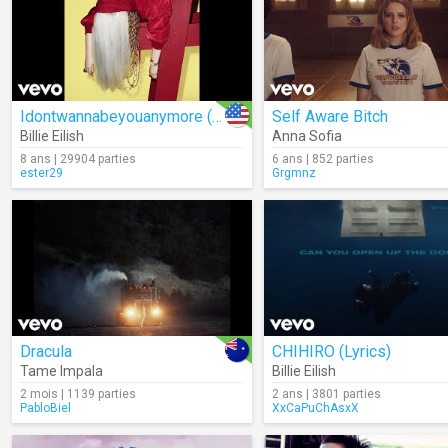
Idontwannabeyouanymore (Audio)
Self Aware Bitch
Billie Eilish
Anna Sofia
8 ans | 29904 parties
6 ans | 852 parties
ester29
Grgmnz
Dracula
CHIHIRO (Lyrics)
Tame Impala
Billie Eilish
2 mois | 1139 parties
2 ans | 3801 parties
PabloBiel
XxCaPuChAsxX