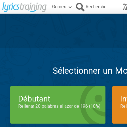
Ap
Genres
Recherche
A
Sélectionner un M
Débutant
I
Rellenar 20 palabras al azar de 196 (10%)
Rel