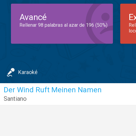
Avancé
E
Rellenar 98 palabras al azar de 196 (50%)
Rel
loc
Karaoké
Der Wind Ruft Meinen Namen
Santiano