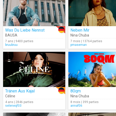
Was Du Liebe Nennst
Neben Mir
BAUSA
Nina Chuba
7 ans | 9400 parties
7 mois | 13764 parties
bruubruu
pmaseman
Tränen Aus Kajal
80qm
Céline
Nina Chuba
4 ans | 2846 parties
8 mois | 399 parties
seleneqf03
annaf06