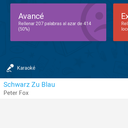
Avancé
E
Rellenar 207 palabras al azar de 414
Rel
(50%)
loc
Karaoké
Schwarz Zu Blau
Peter Fox