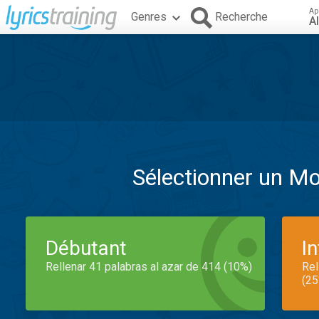
Ap
Genres
Recherche
A
Sélectionner un M
Débutant
I
Rellenar 41 palabras al azar de 414 (10%)
Rel
(25