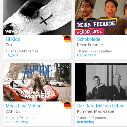
Hi Kids
Schokolade
Cro
Deine Freunde
10 ans | 5342 parties
10 ans | 77931 parties
lisi_reus
CICDeutsch
Mona Lisa Motion
Der Rest Meines Leben
ZAH1DE
Kummer
,
Max Raabe
6 mois | 791 parties
2 ans | 335 parties
edits.by.loving
dominohey