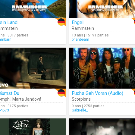
ein Land
Engel
ammstein
Rammstein
ans | 8317 parties
13 ans | 15191 parties
mmbarn
brianbeam
räumst Du
Fuchs Geh Voran (Audio)
omph!
,
Marta Jandová
Scorpions
ans | 3175 parties
9 ans | 2753 parties
on573
Gabrielle_