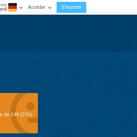
ssage
Accéder
S'inscrire
and
ar de 248 (25%)