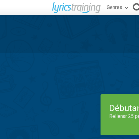
Genres
Débuta
Rellenar 25 p