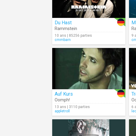
Du Hast
M
Rammstein
R
10 ans | 85256 parties
9 
cmmbarn
c
Auf Kurs
T
Oomph!
O
13 ans | 3110 parties
6 
appletroll
le