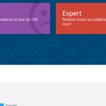
Expert
palabras al azar de 248
Rellenar todas las palabra
loco?
Signaler