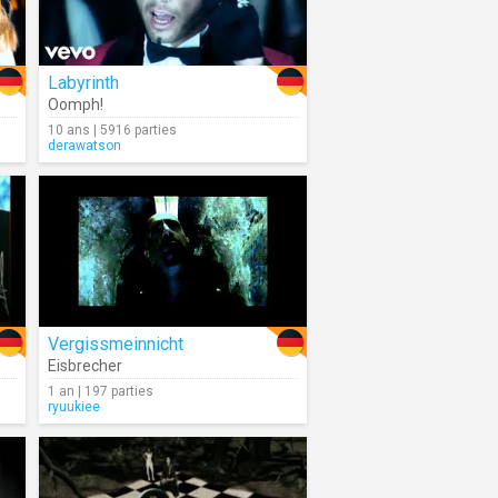
Labyrinth
Oomph!
10 ans | 5916 parties
derawatson
Vergissmeinnicht
Eisbrecher
1 an | 197 parties
ryuukiee