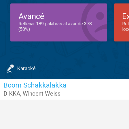
Avancé
E
Rellenar 189 palabras al azar de 378
Rel
(50%)
loc
Karaoké
Boom Schakkalakka
DIKKA
,
Wincent Weiss