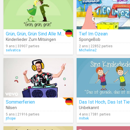
Grün, Grün, Grün Sind Alle Meine Kleider (Lyrics)
Tief Im Ozean
Kinderlieder Zum Mitsingen
SpongeBob
9 ans | 33907 parties
2 ans | 22852 parties
selvatica
Michelina2
Sommerferien
Das Ist Hoch, Das Ist Tie
Nilsen
Unbekannt
5 ans | 21916 parties
4 ans | 7381 parties
jthope
miltek