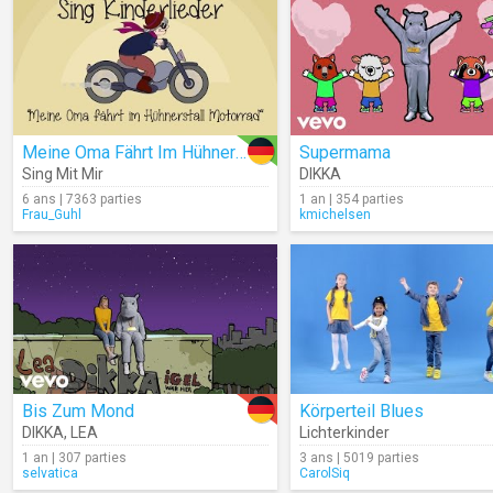
Meine Oma Fährt Im Hühnerstall Motorrad
Supermama
Sing Mit Mir
DIKKA
6 ans | 7363 parties
1 an | 354 parties
Frau_Guhl
kmichelsen
Bis Zum Mond
Körperteil Blues
DIKKA
,
LEA
Lichterkinder
1 an | 307 parties
3 ans | 5019 parties
selvatica
CarolSiq