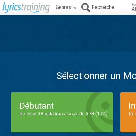
Ap
Genres
Recherche
A
Sélectionner un M
Débutant
I
Rellenar 38 palabras al azar de 378 (10%)
Rel