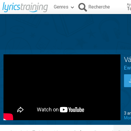
Ap
Genres
Recherche
T
Vá
Ew
3 an
Mon