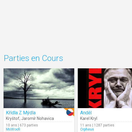
Parties en Cours
Křídla Z Mýdla
Anděl
Kryštof
,
Jaromír Nohavica
Karel Kryl
10 ans | 673 parties
11 ans | 1287 parties
MsWoofi
Orpheus