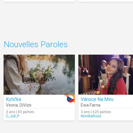
Nouvelles Paroles
Kytička
Vánoce Na Míru
Vesna
,
DiVize
Ewa Farna
3 ans | 83 parties
3 ans | 625 parties
C_Juli_P
MonikaRose