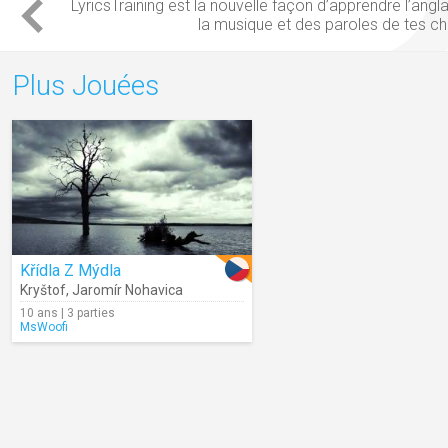
LyricsTraining est la nouvelle façon
d’apprendre l’angla
la
musique
et des
paroles
de tes
ch
Plus Jouées
Křídla Z Mýdla
Kryštof
,
Jaromír Nohavica
10 ans | 3 parties
MsWoofi