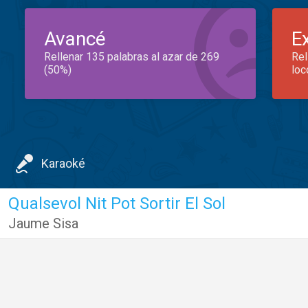
Avancé
E
Rellenar 135 palabras al azar de 269
Rel
(50%)
loc
Karaoké
Qualsevol Nit Pot Sortir El Sol
Jaume Sisa