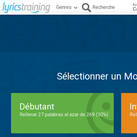
Ap
Genres
Recherche
C
Sélectionner un M
Débutant
I
Rellenar 27 palabras al azar de 269 (10%)
Rel