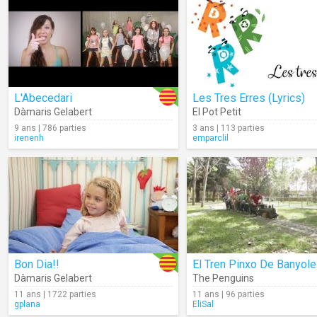
L'Abecedari
Les Tres Erres (Lyrics)
Dàmaris Gelabert
El Pot Petit
9 ans | 786 parties
3 ans | 113 parties
irenenh
emparclil
Bon Dia!!
El Tren Pinxo De Banyol
Dàmaris Gelabert
The Penguins
11 ans | 1722 parties
11 ans | 96 parties
gplana
EliSal