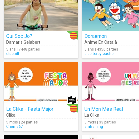
Qui Soc Jo?
Doraemon
Dàmaris Gelabert
Anime En Català
5 ans | 7448 parties
3 ans | 4350 parties
elsetrill
albertoreyteacher
La Clika - Festa Major
Un Mon Més Real
Clika
La Clika
5 mois | 24 parties
3 mois | 33 parties
Cherna67
amtraining