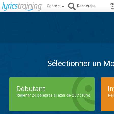
Ap
Genres
Recherche
C
Sélectionner un M
Débutant
I
Rellenar 24 palabras al azar de 237 (10%)
Rel