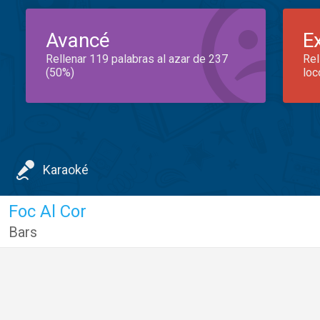
Avancé
E
Rellenar 119 palabras al azar de 237
Rel
(50%)
loc
Karaoké
Foc Al Cor
Bars